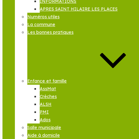
INFORMATIONS
APRES SAINT HILAIRE LES PLACES
Numéros utiles
La commune
Les bonnes pratiques
Enfance et famille
AssMat
Crèches
ALSH
PMI
Ados
Salle municipale
Aide à domicile