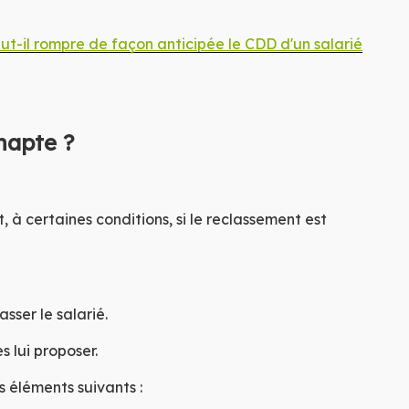
ut-il rompre de façon anticipée le CDD d'un salarié
e
nt-
napte ?
e-
 à certaines conditions, si le reclassement est
sser le salarié.
s lui proposer.
s éléments suivants :