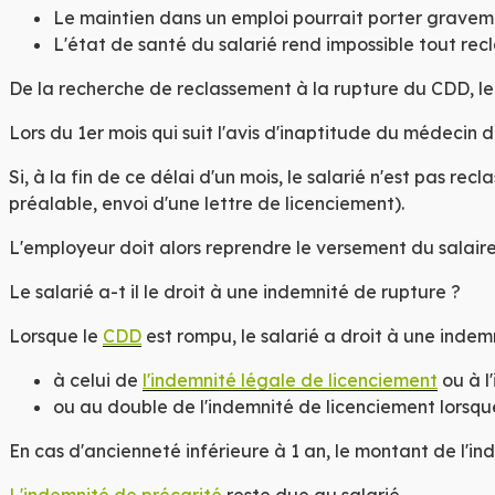
Pl
Le maintien dans un emploi pourrait porter graveme
L'état de santé du salarié rend impossible tout re
De la recherche de reclassement à la rupture du CDD, le 
Lors du 1
er
mois qui suit l'avis d'inaptitude du médecin d
Si, à la fin de ce délai d'un mois, le salarié n'est pas re
préalable, envoi d'une lettre de licenciement).
L'employeur doit alors reprendre le versement du salaire
Le salarié a-t il le droit à une indemnité de rupture ?
Lorsque le
CDD
est rompu, le salarié a droit à une inde
à celui de
l'indemnité légale de licenciement
ou à l
ou
au double de l'indemnité de licenciement lorsque 
En cas d'ancienneté inférieure à 1 an, le montant de l'i
L'indemnité de précarité
reste due au salarié.