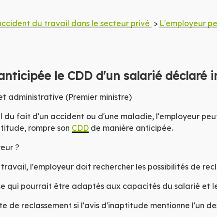
ciel de la
ne
ccident du travail dans le secteur privé
>
L'employeur pe
iri
Sai
nticipée le CDD d'un salarié déclaré i
air
et administrative (Premier ministre)
-
l
du fait d'un accident ou d'une maladie, l'employeur peut,
aptitude, rompre son
CDD
de manière anticipée.
yeur ?
avail, l'employeur doit rechercher les possibilités de recla
ise qui pourrait être adaptés aux capacités du salarié et le
e de reclassement si l'avis d'inaptitude mentionne l'un de