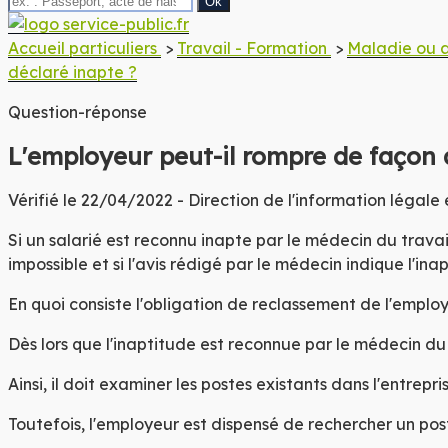
Site offi
commu
Accueil particuliers
>
Travail - Formation
>
Maladie ou a
Ma
déclaré inapte ?
Question-réponse
de 
L'employeur peut-il rompre de façon a
Hil
Vérifié le 22/04/2022 - Direction de l'information légale 
les
Si un salarié est reconnu inapte par le
médecin du travai
impossible et si l'avis rédigé par le médecin indique l'in
En quoi consiste l'obligation de reclassement de l'emplo
Dès lors que l'inaptitude est reconnue par le médecin du tr
Ainsi, il doit examiner les postes existants dans l'entrepr
Toutefois, l'employeur est dispensé de rechercher un post